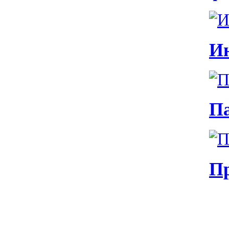
И
Па
Пр