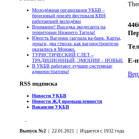
Ther
Молодёжная организация УКБВ –
бронзовый призёр фестиваля КВН
работающей молодёжи
446
Внимание! Высадка экодесанта на
Пер
территории Нижнего Тагила!
Юность Вагонки сыграла ва-банк. Карты,
деньги, два ствола: как вагоностроители
Тел
оказались в Монако.
ТУРИСТИЧЕСКИЙ СЛЕТ –
E-m
ТРАДИЦИОННЫЙ, ЭМОЦИИ – НОВЫЕ
В УКБВ работают лучшие системные
администраторы!
Вер
RSS подписка
Новости УКБВ
Новости ЖД промышленности
Вакансии УКБВ
Выпуск №2
| 22.01.2021 | Издается с 1932 года