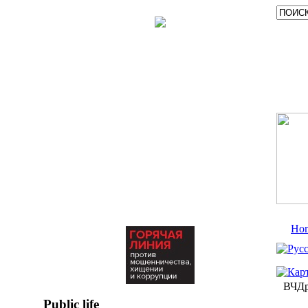
Ho
ВЧДр
Public life