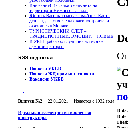
Св
работающей молодёжи
Внимание! Высадка экодесанта на
территории Нижнего Тагила!
Юность Вагонки сыграла ва-банк. Карты,
деньги, два ствола: как вагоностроители
оказались в Монако.
ТУРИСТИЧЕСКИЙ СЛЕТ –
D
ТРАДИЦИОННЫЙ, ЭМОЦИИ – НОВЫЕ
В УКБВ работают лучшие системные
администраторы!
Or
RSS подписка
Новости УКБВ
Новости ЖД промышленности
Вакансии УКБВ
по
Выпуск №2
| 22.01.2021 | Издается с 1932 года
Date 
Идеальная геометрия и творчество
Date 
конструктора
Filesi
Down