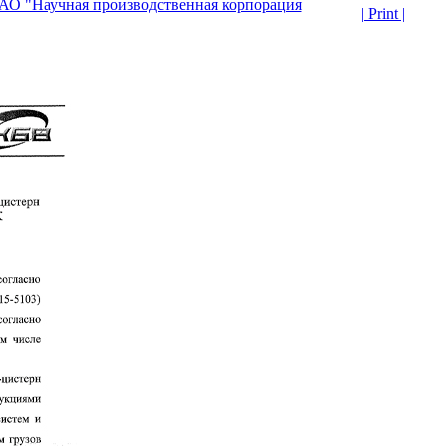
АО "Научная производственная корпорация
| Print |