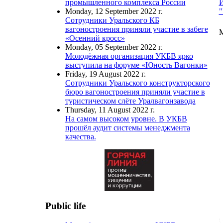
И
промышленного комплекса России
"
Monday, 12 September 2022 г.
Сотрудники Уральского КБ
вагоностроения приняли участие в забеге
M
«Осенний кросс»
Monday, 05 September 2022 г.
Молодёжная организация УКБВ ярко
выступила на форуме «Юность Вагонки»
Friday, 19 August 2022 г.
Сотрудники Уральского конструкторского
бюро вагоностроения приняли участие в
туристическом слёте Уралвагонзавода
Thursday, 11 August 2022 г.
На самом высоком уровне. В УКБВ
прошёл аудит системы менеджмента
качества.
Public life