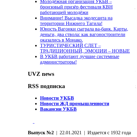
Молодёжная организация УКБВ –
бронзовый призёр фестиваля КВН
работающей молодёжи
Внимание! Высадка экодесанта на
территории Нижнего Тагила!
Юность Вагонки сыграла ва-банк. Карты,
деньги, два ствола: как вагоностроители
оказались в Монако.
ТУРИСТИЧЕСКИЙ СЛЕТ –
ТРАДИЦИОННЫЙ, ЭМОЦИИ – НОВЫЕ
В УКБВ работают лучшие системные
администраторы!
UVZ news
RSS подписка
Новости УКБВ
Новости ЖД промышленности
Вакансии УКБВ
Выпуск №2
| 22.01.2021 | Издается с 1932 года