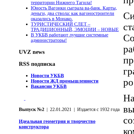
пр
территории Нижнего Тагила!
Юность Вагонки сыграла ва-банк. Карты,
С
деньги, два ствола: как вагоностроители
оказались в Монако.
ТУРИСТИЧЕСКИЙ СЛЕТ –
ст
ТРАДИЦИОННЫЙ, ЭМОЦИИ – НОВЫЕ
В УКБВ работают лучшие системные
Со
администраторы!
ра
UVZ news
п
RSS подписка
гр
Новости УКБВ
ро
Новости ЖД промышленности
Вакансии УКБВ
Н
вы
Выпуск №2
| 22.01.2021 | Издается с 1932 года
с
Идеальная геометрия и творчество
конструктора
ко