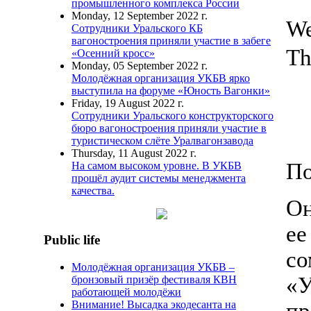
промышленного комплекса России
Monday, 12 September 2022 г.
We
Сотрудники Уральского КБ
вагоностроения приняли участие в забеге
Th
«Осенний кросс»
Monday, 05 September 2022 г.
Молодёжная организация УКБВ ярко
выступила на форуме «Юность Вагонки»
Friday, 19 August 2022 г.
Сотрудники Уральского конструкторского
бюро вагоностроения приняли участие в
туристическом слёте Уралвагонзавода
Thursday, 11 August 2022 г.
По
На самом высоком уровне. В УКБВ
прошёл аудит системы менеджмента
качества.
Он
ее
Public life
с
Молодёжная организация УКБВ –
«
бронзовый призёр фестиваля КВН
работающей молодёжи
Внимание! Высадка экодесанта на