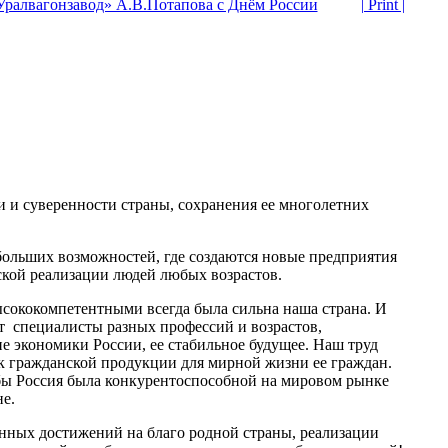
Уралвагонзавод» А.В.Потапова с Днём России
| Print |
и и суверенности страны, сохранения ее многолетних
 больших возможностей, где создаются новые предприятия
кой реализации людей любых возрастов.
ококомпетентными всегда была сильна наша страна. И
т специалисты разных профессий и возрастов,
е экономики России, ее стабильное будущее. Наш труд
к гражданской продукции для мирной жизни ее граждан.
бы Россия была конкурентоспособной на мировом рынке
е.
нных достижений на благо родной страны, реализации