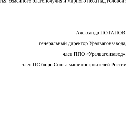
стья, семейного благополучия и мирного неба над головой!
Александр ПОТАПОВ,
генеральный директор Уралвагонзавода,
член ППО «Уралвагонзавод»,
член ЦС бюро Союза машиностроителей России