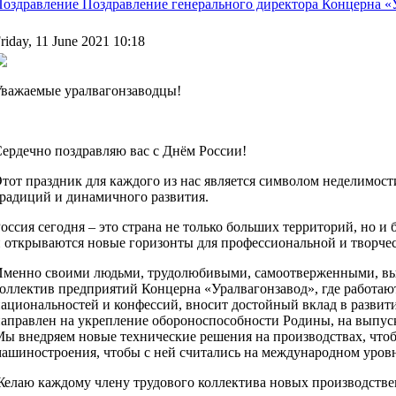
оздравление Поздравление генерального директора Концерна «
riday, 11 June 2021 10:18
важаемые уралвагонзаводцы!
ердечно поздравляю вас с Днём России!
тот праздник для каждого из нас является символом неделимост
радиций и динамичного развития.
оссия сегодня – это страна не только больших территорий, но и
 открываются новые горизонты для профессиональной и творчес
менно своими людьми, трудолюбивыми, самоотверженными, выс
оллектив предприятий Концерна «Уралвагонзавод», где работаю
ациональностей и конфессий, вносит достойный вклад в развити
аправлен на укрепление обороноспособности Родины, на выпус
ы внедряем новые технические решения на производствах, что
ашиностроения, чтобы с ней считались на международном уровн
елаю каждому члену трудового коллектива новых производстве