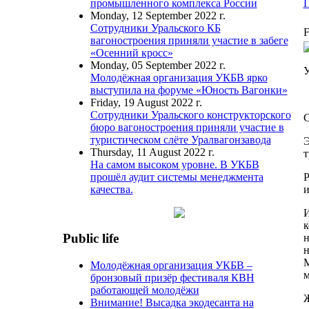
П
промышленного комплекса России
Monday, 12 September 2022 г.
Сотрудники Уральского КБ
F
вагоностроения приняли участие в забеге
«Осенний кросс»
Monday, 05 September 2022 г.
У
Молодёжная организация УКБВ ярко
выступила на форуме «Юность Вагонки»
Friday, 19 August 2022 г.
Сотрудники Уральского конструкторского
С
бюро вагоностроения приняли участие в
туристическом слёте Уралвагонзавода
Э
Thursday, 11 August 2022 г.
т
На самом высоком уровне. В УКБВ
Р
прошёл аудит системы менеджмента
и
качества.
И
к
Public life
н
н
М
Молодёжная организация УКБВ –
м
бронзовый призёр фестиваля КВН
работающей молодёжи
Ж
Внимание! Высадка экодесанта на