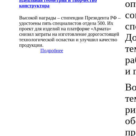
Идеальная геометрия и творчество
оп
конструктора
со
Высокой награды – стипендии Президента РФ –
удостоены пять специалистов отдела 500. Их
сп
проект для изделий на платформе «Армата»
снизил затраты на изготовление дорогостоящей
До
технологической оснастки и улучшил качество
продукции.
те
Подробнее
ра
и 
Во
те
ри
об
пр