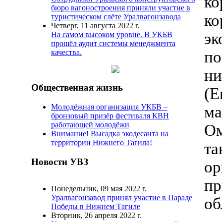
ко
бюро вагоностроения приняли участие в
к
туристическом слёте Уралвагонзавода
Четверг, 11 августа 2022 г.
э
На самом высоком уровне. В УКБВ
прошёл аудит системы менеджмента
по
качества.
ни
Общественная жизнь
(
Молодёжная организация УКБВ –
м
бронзовый призёр фестиваля КВН
работающей молодёжи
Ом
Внимание! Высадка экодесанта на
территории Нижнего Тагила!
та
Новости УВЗ
о
пр
Понедельник, 09 мая 2022 г.
Уралвагонзавод принял участие в Параде
об
Победы в Нижнем Тагиле
Вторник, 26 апреля 2022 г.