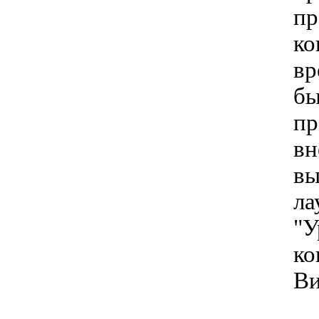
п
ко
вр
б
пр
вн
в
л
"У
ко
Ви