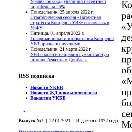
Уралвагонзавод увеличил патентный
Ко
портфель на 25%
Понедельник, 25 апреля 2022 г.
ра
Стратегическая сессия «Патентная
стратегия Концерна УВЗ» состоялась в
«У
УрФУ
Пятница, 01 апреля 2022 г.
де
Товарные знаки и изобретения Концерна
УВЗ признаны лучшими
кр
Понедельник, 21 марта 2022 г.
УВЗ собрал и направил гуманитарную
пр
помощь беженцам Донбасса
о
RSS подписка
«М
Новости УКБВ
пр
Новости ЖД промышленности
Вакансии УКБВ
бо
се
Выпуск №2
| 22.01.2021 | Издается с 1932 года
М