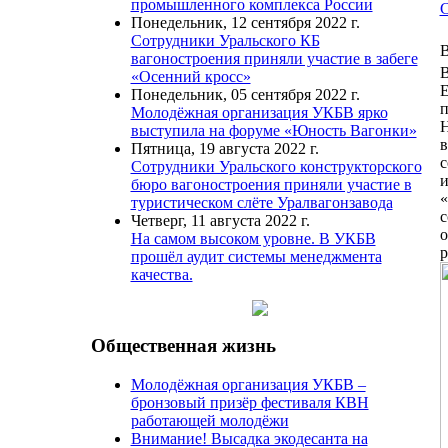
промышленного комплекса России
С
Понедельник, 12 сентября 2022 г.
Сотрудники Уральского КБ
В
вагоностроения приняли участие в забеге
В
«Осенний кросс»
Понедельник, 05 сентября 2022 г.
п
Молодёжная организация УКБВ ярко
Н
выступила на форуме «Юность Вагонки»
Пятница, 19 августа 2022 г.
с
Сотрудники Уральского конструкторского
и
бюро вагоностроения приняли участие в
«
туристическом слёте Уралвагонзавода
с
Четверг, 11 августа 2022 г.
о
На самом высоком уровне. В УКБВ
р
прошёл аудит системы менеджмента
качества.
Общественная жизнь
Молодёжная организация УКБВ –
бронзовый призёр фестиваля КВН
работающей молодёжи
Внимание! Высадка экодесанта на