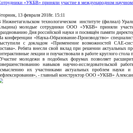
отрудники «УКБВ» приняли участие в международном научном
торник, 13 февраля 2018г. 15:11
 Нижнетагильском технологическом институте (филиал) Ураль
Ельцина) молодые сотрудники ООО «УКБВ» приняли участи
разднованию Дня российской науки и посвящён памяти директор
а конференции «Наука-Образование-Производство» специал
выступили с докладом «Применение возможностей CAE-сис
остава». Ребята внесли свой вклад при решении актуальных п
нтерактивные лекции и поучаствовали в работе круглого стола п
Участие молодежи в подобных форумах позволяет расширит
овершенствованию навыков научно-исследовательской работ
смыслению их участниками актуальных проблем науки и п
ефлексирования», - главный конструктор ООО «УКБВ» Алекса