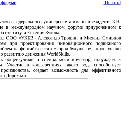
 форуме
| Печать |
ского федерального университета имени президента Б.Н.
е в международном научном форуме приуроченном к
а института Евгения Зудова.
исты ООО «УКБВ» Александр Трошин и Михаил Смирнов
тем при проектировании инновационного подвижного
роблем на форсайт-сессии «Город будущего», прослушали
о развитию движения WorldSkills.
ь общенаучный и специальный кругозор, побуждает к
ы. Участие в конференциях такого рода способствует
роизводства, создает возможность для эффективного
ндр Дорожкин.