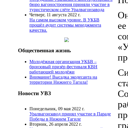
По
бюро вагоностроения приняли участие в
туристическом слёте Уралвагонзавода
Он
Четверг, 11 августа 2022 г.
На самом высоком уровне. В УКБВ
ее
прошёл аудит системы менеджмента
качества.
с
«
Общественная жизнь
пр
Молодёжная организация УКБВ –
бронзовый призёр фестиваля КВН
С
работающей молодёжи
Внимание! Высадка экодесанта на
ст
территории Нижнего Тагила!
Со
Новости УВЗ
ра
Понедельник, 09 мая 2022 г.
п
Уралвагонзавод принял участие в Параде
Победы в Нижнем Тагиле
гр
Вторник, 26 апреля 2022 г.