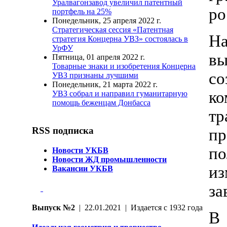
Уралвагонзавод увеличил патентный
ро
портфель на 25%
Понедельник, 25 апреля 2022 г.
Стратегическая сессия «Патентная
Н
стратегия Концерна УВЗ» состоялась в
УрФУ
вы
Пятница, 01 апреля 2022 г.
Товарные знаки и изобретения Концерна
с
УВЗ признаны лучшими
Понедельник, 21 марта 2022 г.
ко
УВЗ собрал и направил гуманитарную
помощь беженцам Донбасса
тр
RSS подписка
пр
п
Новости УКБВ
Новости ЖД промышленности
из
Вакансии УКБВ
за
Выпуск №2
| 22.01.2021 | Издается с 1932 года
В 