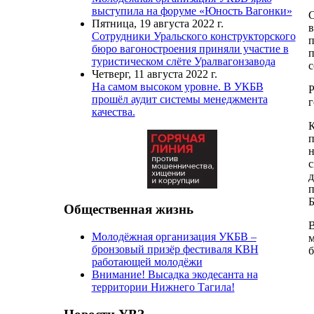
выступила на форуме «Юность Вагонки»
С
Пятница, 19 августа 2022 г.
в
Сотрудники Уральского конструкторского
п
бюро вагоностроения приняли участие в
п
туристическом слёте Уралвагонзавода
с
Четверг, 11 августа 2022 г.
На самом высоком уровне. В УКБВ
Р
прошёл аудит системы менеджмента
г
качества.
К
п
н
с
д
п
Б
Общественная жизнь
В
Молодёжная организация УКБВ –
м
бронзовый призёр фестиваля КВН
б
работающей молодёжи
Внимание! Высадка экодесанта на
территории Нижнего Тагила!