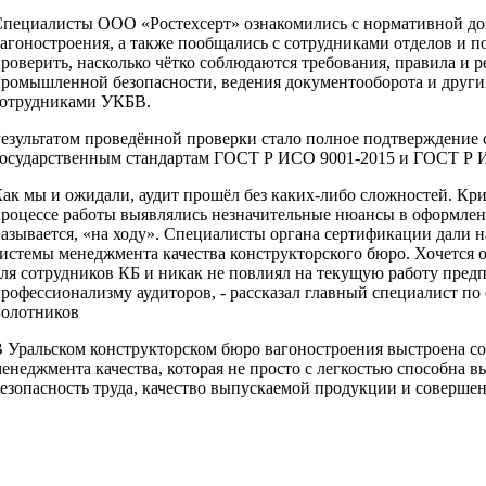
пециалисты ООО «Ростехсерт» ознакомились с нормативной до
агоностроения, а также пообщались с сотрудниками отделов и п
роверить, насколько чётко соблюдаются требования, правила и р
ромышленной безопасности, ведения документооборота и други
отрудниками УКБВ.
езультатом проведённой проверки стало полное подтверждение 
осударственным стандартам ГОСТ Р ИСО 9001-2015 и ГОСТ Р 
ак мы и ожидали, аудит прошёл без каких-либо сложностей. Кри
роцессе работы выявлялись незначительные нюансы в оформлени
азывается, «на ходу». Специалисты органа сертификации дали
истемы менеджмента качества конструкторского бюро. Хочется о
ля сотрудников КБ и никак не повлиял на текущую работу предп
рофессионализму аудиторов, - рассказал главный специалист 
олотников
 Уральском конструкторском бюро вагоностроения выстроена со
енеджмента качества, которая не просто с легкостью способна 
езопасность труда, качество выпускаемой продукции и соверше