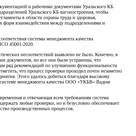
кументацией и рабочими документами Уральского КБ
одразделений Уральского КБ вагоностроения, чтобы
егламенты в области охраны труда и здоровья,
х форм взаимодействия между подразделениями и
соответствия системы менеджмента качества
ИСО 45001-2020.
тических несоответствий выявлено не было. Конечно, в
и документов, но все они были устранены, что
 нам ряд рекомендаций по улучшению функциональности
тметить, что процесс проверки проходил почти незаметно
риятия. Этого удалось добиться благодаря высокому
по системе менеджмента качества ООО «УКБВ» Вадим
временная и отвечающая всем требованиям система
выдержать любые проверки, но и безусловно обеспечивает
нство производственных процессов.