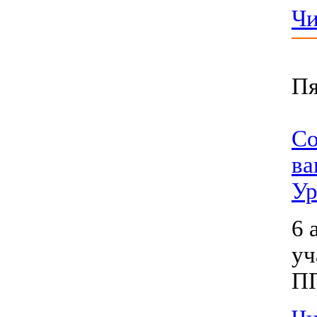
Чи
Пя
Со
ва
Ур
6 
уч
ПП