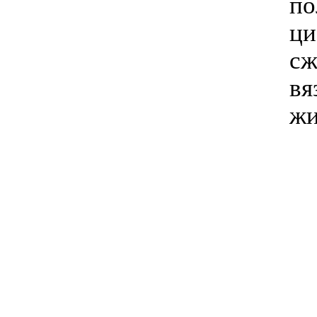
по
ци
сж
вя
жи