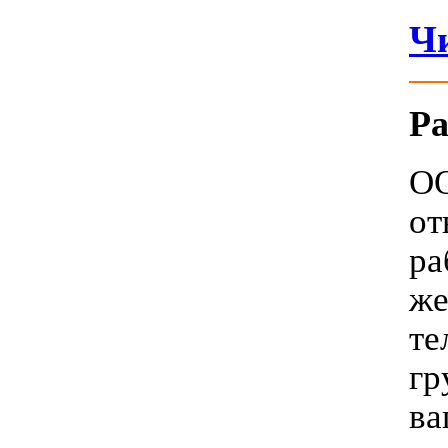
Чи
Р
О
от
р
же
те
г
ва