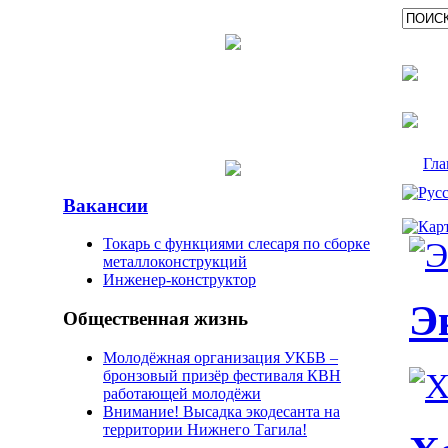
Гла
Вакансии
Токарь с функциями слесаря по сборке
металлоконструкций
Инженер-конструктор
Э
Общественная жизнь
Молодёжная организация УКБВ –
бронзовый призёр фестиваля КВН
работающей молодёжи
Внимание! Высадка экодесанта на
территории Нижнего Тагила!