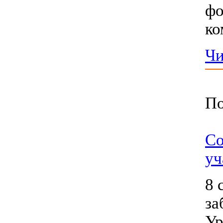
фо
ко
Чи
По
Со
уч
8 
за
Ур