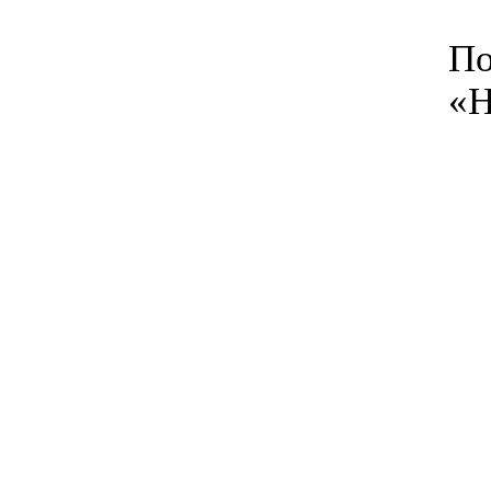
По
«Н