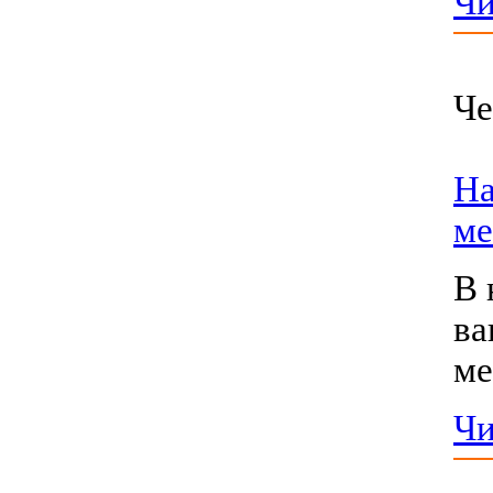
Чи
Че
На
ме
В 
ва
ме
Чи