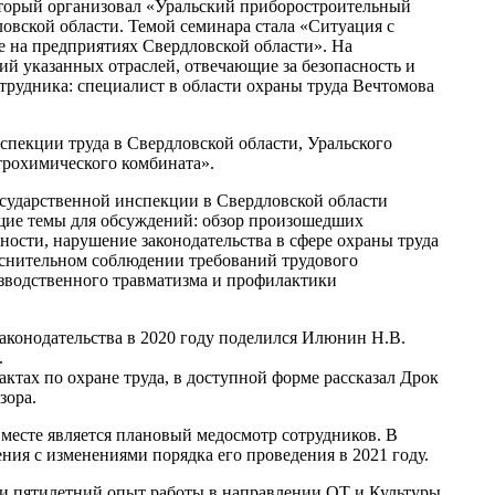
оторый организовал «Уральский приборостроительный
ловской области. Темой семинара стала «Ситуация с
 на предприятиях Свердловской области». На
й указанных отраслей, отвечающие за безопасность и
трудника: специалист в области охраны труда Вечтомова
пекции труда в Свердловской области, Уральского
трохимического комбината».
осударственной инспекции в Свердловской области
ие темы для обсуждений: обзор произошедших
ности, нарушение законодательства в сфере охраны труда
оснительном соблюдении требований трудового
изводственного травматизма и профилактики
аконодательства в 2020 году поделился Илюнин Н.В.
.
ктах по охране труда, в доступной форме рассказал Дрок
зора.
месте является плановый медосмотр сотрудников. В
ия с изменениями порядка его проведения в 2021 году.
ли пятилетний опыт работы в направлении ОТ и Культуры