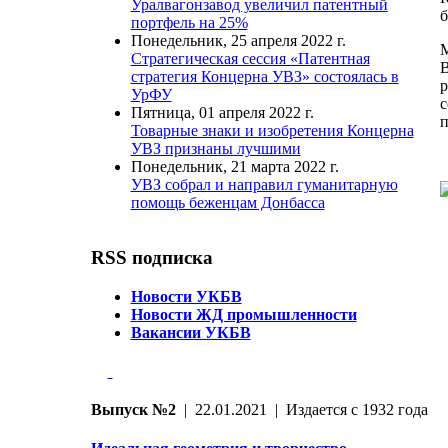
Уралвагонзавод увеличил патентный
б
портфель на 25%
Понедельник, 25 апреля 2022 г.
М
Стратегическая сессия «Патентная
В
стратегия Концерна УВЗ» состоялась в
р
УрФУ
с
Пятница, 01 апреля 2022 г.
п
Товарные знаки и изобретения Концерна
УВЗ признаны лучшими
Понедельник, 21 марта 2022 г.
УВЗ собрал и направил гуманитарную
помощь беженцам Донбасса
RSS подписка
Новости УКБВ
Новости ЖД промышленности
Вакансии УКБВ
Выпуск №2
| 22.01.2021 | Издается с 1932 года