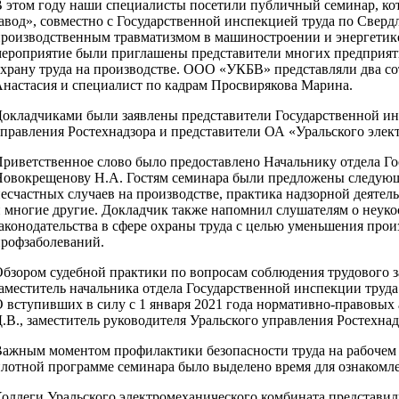
 этом году наши специалисты посетили публичный семинар, к
авод», совместно с Государственной инспекцией труда по Сверд
роизводственным травматизмом в машиностроении и энергетике
ероприятие были приглашены представители многих предприяти
храну труда на производстве. ООО «УКБВ» представляли два со
настасия и специалист по кадрам Просвирякова Марина.
окладчиками были заявлены представители Государственной инс
правления Ростехнадзора и представители ОА «Уральского элек
риветственное слово было предоставлено Начальнику отдела Г
овокрещенову Н.А. Гостям семинара были предложены следующ
есчастных случаев на производстве, практика надзорной деятель
 многие другие. Докладчик также напомнил слушателям о неук
аконодательства в сфере охраны труда с целью уменьшения про
рофзаболеваний.
бзором судебной практики по вопросам соблюдения трудового з
аместитель начальника отдела Государственной инспекции труда
 вступивших в силу с 1 января 2021 года нормативно-правовых а
.В., заместитель руководителя Уральского управления Ростехнад
ажным моментом профилактики безопасности труда на рабочем 
лотной программе семинара было выделено время для ознакомлен
оллеги Уральского электромеханического комбината представи