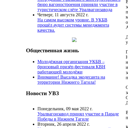
В
бюро вагоностроения приняли участие в
з
туристическом слёте Уралвагонзавода
п
Четверг, 11 августа 2022 г.
м
На самом высоком уровне. В УКБВ
о
прошёл аудит системы менеджмента
А
качества.
Д
у
Общественная жизнь
П
Н
Молодёжная организация УКБВ –
н
бронзовый призёр фестиваля КВН
и
работающей молодёжи
з
Внимание! Высадка экодесанта на
п
территории Нижнего Тагила!
О
з
Новости УВЗ
О
Д
Понедельник, 09 мая 2022 г.
В
Уралвагонзавод принял участие в Параде
п
Победы в Нижнем Тагиле
Вторник, 26 апреля 2022 г.
К