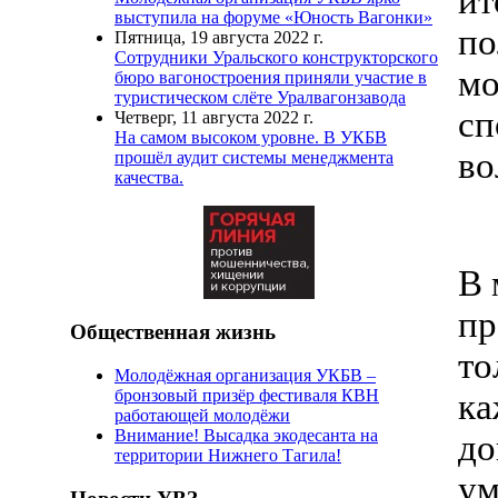
ит
выступила на форуме «Юность Вагонки»
по
Пятница, 19 августа 2022 г.
Сотрудники Уральского конструкторского
мо
бюро вагоностроения приняли участие в
туристическом слёте Уралвагонзавода
сп
Четверг, 11 августа 2022 г.
На самом высоком уровне. В УКБВ
во
прошёл аудит системы менеджмента
качества.
В 
пр
Общественная жизнь
то
Молодёжная организация УКБВ –
бронзовый призёр фестиваля КВН
ка
работающей молодёжи
Внимание! Высадка экодесанта на
до
территории Нижнего Тагила!
ум