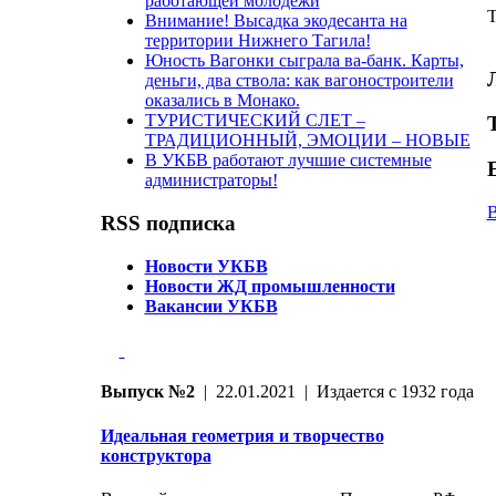
работающей молодёжи
T
Внимание! Высадка экодесанта на
территории Нижнего Тагила!
Юность Вагонки сыграла ва-банк. Карты,
деньги, два ствола: как вагоностроители
оказались в Монако.
ТУРИСТИЧЕСКИЙ СЛЕТ –
ТРАДИЦИОННЫЙ, ЭМОЦИИ – НОВЫЕ
В УКБВ работают лучшие системные
администраторы!
В
RSS подписка
Новости УКБВ
Новости ЖД промышленности
Вакансии УКБВ
Выпуск №2
| 22.01.2021 | Издается с 1932 года
Идеальная геометрия и творчество
конструктора