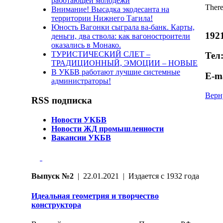
работающей молодёжи
There
Внимание! Высадка экодесанта на
территории Нижнего Тагила!
Юность Вагонки сыграла ва-банк. Карты,
192
деньги, два ствола: как вагоностроители
оказались в Монако.
ТУРИСТИЧЕСКИЙ СЛЕТ –
Тел:
ТРАДИЦИОННЫЙ, ЭМОЦИИ – НОВЫЕ
В УКБВ работают лучшие системные
E-m
администраторы!
Верн
RSS подписка
Новости УКБВ
Новости ЖД промышленности
Вакансии УКБВ
Выпуск №2
| 22.01.2021 | Издается с 1932 года
Идеальная геометрия и творчество
конструктора