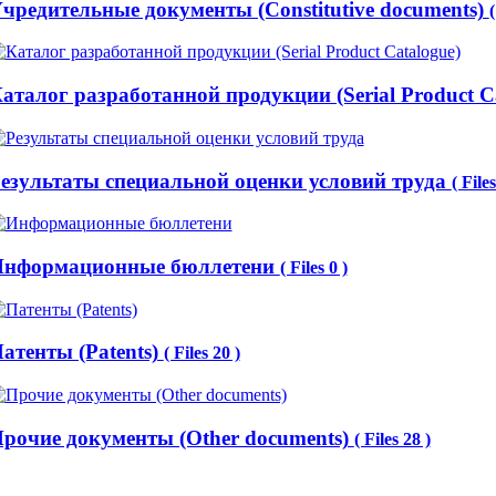
чредительные документы (Constitutive documents)
(
аталог разработанной продукции (Serial Product C
езультаты специальной оценки условий труда
( Files
нформационные бюллетени
( Files 0 )
атенты (Patents)
( Files 20 )
рочие документы (Other documents)
( Files 28 )