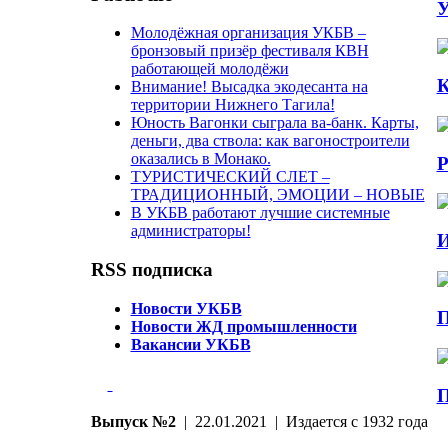
У
Молодёжная организация УКБВ –
бронзовый призёр фестиваля КВН
работающей молодёжи
К
Внимание! Высадка экодесанта на
территории Нижнего Тагила!
Юность Вагонки сыграла ва-банк. Карты,
деньги, два ствола: как вагоностроители
оказались в Монако.
Р
ТУРИСТИЧЕСКИЙ СЛЕТ –
ТРАДИЦИОННЫЙ, ЭМОЦИИ – НОВЫЕ
В УКБВ работают лучшие системные
администраторы!
И
RSS подписка
Новости УКБВ
П
Новости ЖД промышленности
Вакансии УКБВ
П
Выпуск №2
| 22.01.2021 | Издается с 1932 года