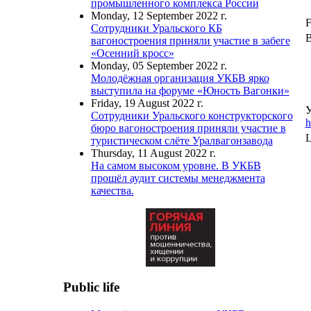
промышленного комплекса России
Monday, 12 September 2022 г.
F
Сотрудники Уральского КБ
В
вагоностроения приняли участие в забеге
«Осенний кросс»
Monday, 05 September 2022 г.
Молодёжная организация УКБВ ярко
выступила на форуме «Юность Вагонки»
Friday, 19 August 2022 г.
У
Сотрудники Уральского конструкторского
h
бюро вагоностроения приняли участие в
L
туристическом слёте Уралвагонзавода
Thursday, 11 August 2022 г.
На самом высоком уровне. В УКБВ
прошёл аудит системы менеджмента
качества.
Public life