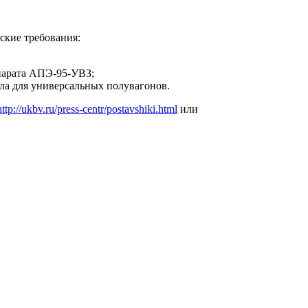
ские требования:
парата АПЭ-95-УВЗ;
а для универсальных полувагонов.
http://ukbv.ru/press-centr/postavshiki.html
или