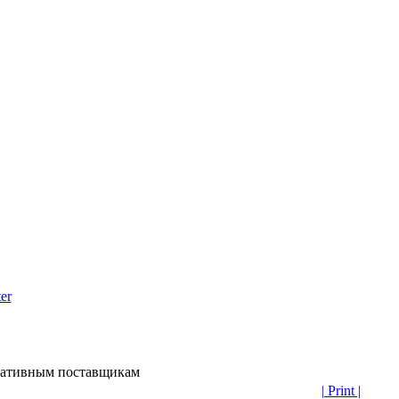
er
нативным поставщикам
| Print |