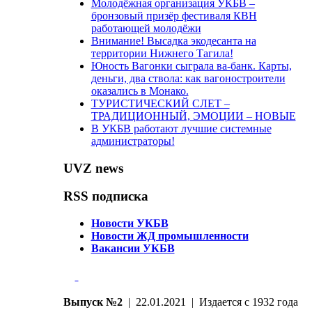
Молодёжная организация УКБВ –
бронзовый призёр фестиваля КВН
работающей молодёжи
Внимание! Высадка экодесанта на
территории Нижнего Тагила!
Юность Вагонки сыграла ва-банк. Карты,
деньги, два ствола: как вагоностроители
оказались в Монако.
ТУРИСТИЧЕСКИЙ СЛЕТ –
ТРАДИЦИОННЫЙ, ЭМОЦИИ – НОВЫЕ
В УКБВ работают лучшие системные
администраторы!
UVZ news
RSS подписка
Новости УКБВ
Новости ЖД промышленности
Вакансии УКБВ
Выпуск №2
| 22.01.2021 | Издается с 1932 года