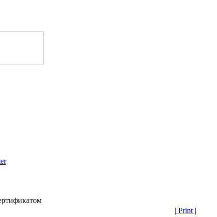
er
ертификатом
| Print |