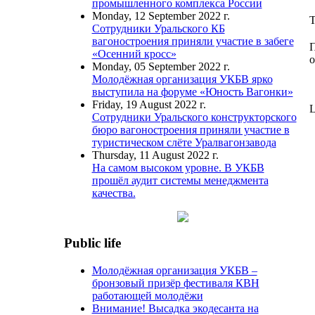
промышленного комплекса России
Monday, 12 September 2022 г.
T
Сотрудники Уральского КБ
вагоностроения приняли участие в забеге
П
«Осенний кросс»
о
Monday, 05 September 2022 г.
Молодёжная организация УКБВ ярко
выступила на форуме «Юность Вагонки»
Friday, 19 August 2022 г.
L
Сотрудники Уральского конструкторского
бюро вагоностроения приняли участие в
туристическом слёте Уралвагонзавода
Thursday, 11 August 2022 г.
На самом высоком уровне. В УКБВ
прошёл аудит системы менеджмента
качества.
Public life
Молодёжная организация УКБВ –
бронзовый призёр фестиваля КВН
работающей молодёжи
Внимание! Высадка экодесанта на