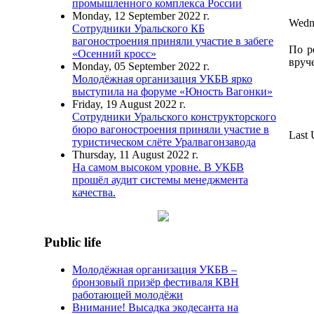
промышленного комплекса России
Monday, 12 September 2022 г.
Wedne
Сотрудники Уральского КБ
вагоностроения приняли участие в забеге
По р
«Осенний кросс»
вруч
Monday, 05 September 2022 г.
Молодёжная организация УКБВ ярко
выступила на форуме «Юность Вагонки»
Friday, 19 August 2022 г.
Сотрудники Уральского конструкторского
бюро вагоностроения приняли участие в
Last 
туристическом слёте Уралвагонзавода
Thursday, 11 August 2022 г.
На самом высоком уровне. В УКБВ
прошёл аудит системы менеджмента
качества.
Public life
Молодёжная организация УКБВ –
бронзовый призёр фестиваля КВН
работающей молодёжи
Внимание! Высадка экодесанта на