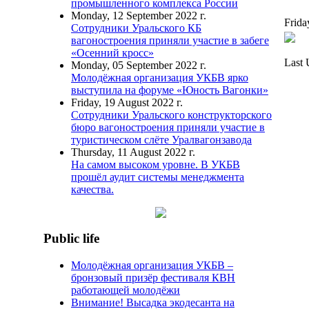
промышленного комплекса России
Monday, 12 September 2022 г.
Frida
Сотрудники Уральского КБ
вагоностроения приняли участие в забеге
«Осенний кросс»
Last 
Monday, 05 September 2022 г.
Молодёжная организация УКБВ ярко
выступила на форуме «Юность Вагонки»
Friday, 19 August 2022 г.
Сотрудники Уральского конструкторского
бюро вагоностроения приняли участие в
туристическом слёте Уралвагонзавода
Thursday, 11 August 2022 г.
На самом высоком уровне. В УКБВ
прошёл аудит системы менеджмента
качества.
Public life
Молодёжная организация УКБВ –
бронзовый призёр фестиваля КВН
работающей молодёжи
Внимание! Высадка экодесанта на