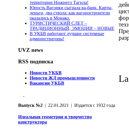
территории Нижнего Тагила!
дей
Юность Вагонки сыграла ва-банк. Карты,
цис
деньги, два ствола: как вагоностроители
фор
оказались в Монако.
ТУРИСТИЧЕСКИЙ СЛЕТ –
тех
ТРАДИЦИОННЫЙ, ЭМОЦИИ – НОВЫЕ
Пре
В УКБВ работают лучшие системные
раз
администраторы!
UVZ news
RSS подписка
Новости УКБВ
La
Новости ЖД промышленности
Вакансии УКБВ
Выпуск №2
| 22.01.2021 | Издается с 1932 года
Идеальная геометрия и творчество
конструктора