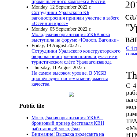
промышленного комплекса России
20
Monday, 12 September 2022 г.
Сотрудники Уральского КБ
са
вагоностроения приняли участие в забеге
«Осенний кросс»
"У
Monday, 05 September 2022 г.
Молодёжная организация УКБВ ярко
ва
выступила на форуме «Юность Вагонки»
Friday, 19 August 2022 г.
С 4 
Сотрудники Уральского конструкторского
совм
бюро вагоностроения приняли участие в
туристическом слёте Уралвагонзавода
Thursday, 11 August 2022 г.
Th
На самом высоком уровне. В УКБВ
прошёл аудит системы менеджмента
качества.
С 4
раб
ваг
Public life
мод
рам
Молодёжная организация УКБВ –
ТР
бронзовый призёр фестиваля КВН
«Ме
работающей молодёжи
Внимание! Высадка экодесанта на
НТМ