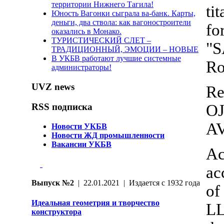
территории Нижнего Тагила!
ti
Юность Вагонки сыграла ва-банк. Карты,
деньги, два ствола: как вагоностроители
fo
оказались в Монако.
ТУРИСТИЧЕСКИЙ СЛЕТ –
"S
ТРАДИЦИОННЫЙ, ЭМОЦИИ – НОВЫЕ
В УКБВ работают лучшие системные
Ro
администраторы!
UVZ news
Re
OJ
RSS подписка
AV
Новости УКБВ
Новости ЖД промышленности
Вакансии УКБВ
Ac
ac
Выпуск №2
| 22.01.2021 | Издается с 1932 года
of
Идеальная геометрия и творчество
LL
конструктора