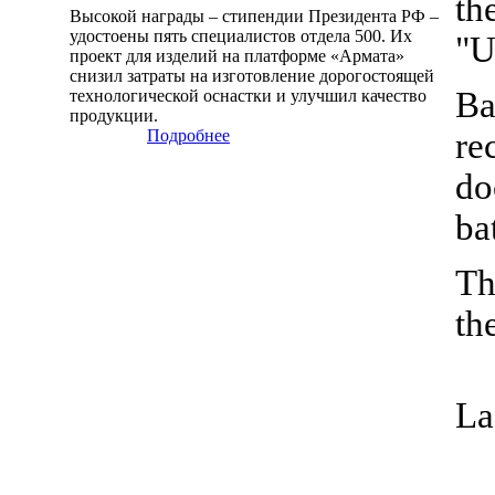
th
Высокой награды – стипендии Президента РФ –
удостоены пять специалистов отдела 500. Их
"U
проект для изделий на платформе «Армата»
снизил затраты на изготовление дорогостоящей
Ba
технологической оснастки и улучшил качество
продукции.
Подробнее
re
do
ba
Th
th
La