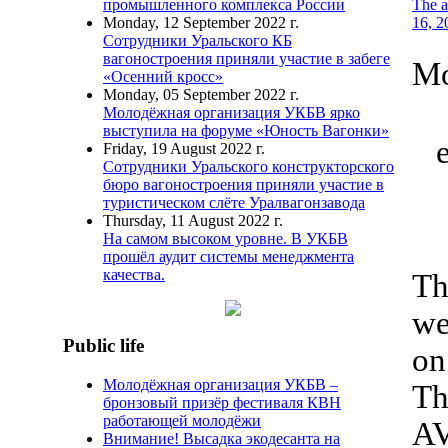
The a
промышленного комплекса России
16, 
Monday, 12 September 2022 г.
Сотрудники Уральского КБ
вагоностроения приняли участие в забеге
Mo
«Осенний кросс»
Monday, 05 September 2022 г.
Молодёжная организация УКБВ ярко
выступила на форуме «Юность Вагонки»
Friday, 19 August 2022 г.
Сотрудники Уральского конструкторского
бюро вагоностроения приняли участие в
туристическом слёте Уралвагонзавода
Thursday, 11 August 2022 г.
На самом высоком уровне. В УКБВ
прошёл аудит системы менеджмента
качества.
Th
we
Public life
on
Молодёжная организация УКБВ –
Th
бронзовый призёр фестиваля КВН
работающей молодёжи
AV
Внимание! Высадка экодесанта на