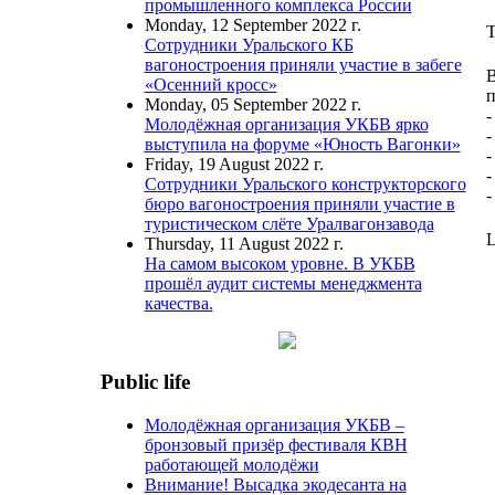
промышленного комплекса России
Monday, 12 September 2022 г.
T
Сотрудники Уральского КБ
вагоностроения приняли участие в забеге
В
«Осенний кросс»
п
Monday, 05 September 2022 г.
-
Молодёжная организация УКБВ ярко
-
выступила на форуме «Юность Вагонки»
-
Friday, 19 August 2022 г.
-
Сотрудники Уральского конструкторского
-
бюро вагоностроения приняли участие в
туристическом слёте Уралвагонзавода
L
Thursday, 11 August 2022 г.
На самом высоком уровне. В УКБВ
прошёл аудит системы менеджмента
качества.
Public life
Молодёжная организация УКБВ –
бронзовый призёр фестиваля КВН
работающей молодёжи
Внимание! Высадка экодесанта на