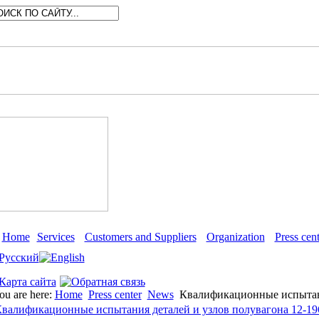
Home
Services
Customers and Suppliers
Organization
Press cent
ou are here:
Home
Press center
News
Квалификационные испытани
валификационные испытания деталей и узлов полувагона 12-19