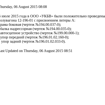
hursday, 06 August 2015 08:08
 июле 2015 года в ООО «УКБВ» были положительно проведены
олувагона 12-196-01 c присвоением литеры А:
 рама боковая (чертеж №194.00.037-0);
 балка надрессорная (чертеж №194.00.035-0);
 автосцепное устройство (чертеж №199.00.000-1);
 упор передний (чертеж №196.01.02.160-0);
 упор задний (чертеж №196.01.02.033-0).
ast Updated on Thursday, 06 August 2015 08:51