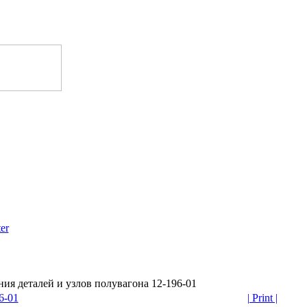
er
я деталей и узлов полувагона 12-196-01
6-01
| Print |