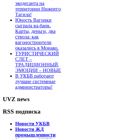
экодесанта на
территории Нижнего
Тагила!
Юность Вагонки
сыграла ва-банк.
Карты, деньги, два
ствола: как
вагоностроители
оказались в Монако.
ТУРИСТИЧЕСКИЙ
СЛЕТ –
ТРАДИЦИОННЫЙ,
ЭМОЦИИ – НОВЫЕ
В УКБВ работают
лучшие системные
администраторы!
UVZ news
RSS подписка
Новости УКБВ
Новости ЖД
промышленности