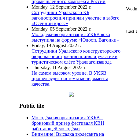
промышленного комплекса России
Monday, 12 September 2022 г.
Wedn
Сотрудники Уральского КБ
вагоностроения приняли участие в забеге
«Осенний кросс»
Monday, 05 September 2022 г.
Last 
Молодёжная организация УКБВ ярко
выступила на форуме «Юность Вагонки»
Friday, 19 August 2022 г.
Сотрудники Уральского конструкторского
бюро вагоностроения приняли участие в
туристическом слёте Уралвагонзавода
Thursday, 11 August 2022 г.
На самом высоком уровне. В УКБВ
прошёл аудит системы менеджмента
качества.
Public life
Молодёжная организация УКБВ –
бронзовый призёр фестиваля КВН
работающей молодёжи
Внимание! Высадка экодесанта на