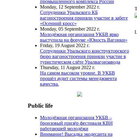
промышленного комплекса России
Monday, 12 September 2022 г.
T
Сотрудники Уральского КБ
вагоностроения приняли участие в забеге
«Осенний кросс»
Monday, 05 September 2022 г.
L
Молодёжная организация УКБВ ярко
выступила на форуме «Юность Вагонки»
Friday, 19 August 2022 г.
Сотрудники Уральского конструкторского
бюро вагоностроения приняли участие в
туристическом слёте Уралвагонзавода
Thursday, 11 August 2022 г.
На самом высоком уровне. В УКБВ
прошёл аудит системы менеджмента
качества.
Public life
Молодёжная организация УКБВ –
бронзовый призёр фестиваля КВН
работающей молодёжи
Внимание! Высадка экодесанта на