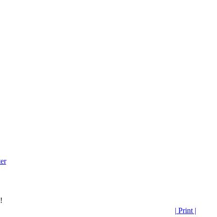
er
!
| Print |