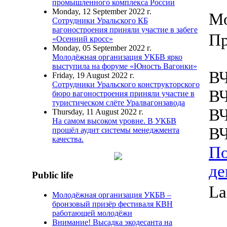
промышленного комплекса России
Monday, 12 September 2022 г.
Mo
Сотрудники Уральского КБ
вагоностроения приняли участие в забеге
Пр
«Осенний кросс»
Monday, 05 September 2022 г.
Молодёжная организация УКБВ ярко
выступила на форуме «Юность Вагонки»
ВЧ
Friday, 19 August 2022 г.
Сотрудники Уральского конструкторского
ВЧ
бюро вагоностроения приняли участие в
туристическом слёте Уралвагонзавода
ВЧ
Thursday, 11 August 2022 г.
На самом высоком уровне. В УКБВ
ВЧ
прошёл аудит системы менеджмента
качества.
По
де
Public life
La
Молодёжная организация УКБВ –
бронзовый призёр фестиваля КВН
работающей молодёжи
Внимание! Высадка экодесанта на