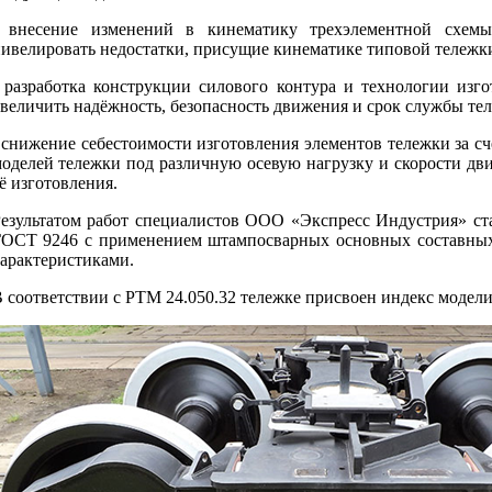
- внесение изменений в кинематику трехэлементной схем
ивелировать недостатки, присущие кинематике типовой тележки
 разработка конструкции силового контура и технологии изг
величить надёжность, безопасность движения и срок службы те
 снижение себестоимости изготовления элементов тележки за с
оделей тележки под различную осевую нагрузку и скорости дв
ё изготовления.
езультатом работ специалистов ООО «Экспресс Индустрия» ста
ОСТ 9246 с применением штампосварных основных составных
арактеристиками.
 соответствии с РТМ 24.050.32 тележке присвоен индекс модели