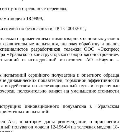
 на путь и стрелочные переводы;
ками модели 18-9999;
зателей по безопасности ТР ТС 001/2011;
 тележки с применением штампосварных основных узлов в
и сравнительные испытания, включая обработку и анализ
 специалистов разработчиков тележки ООО «Экспресс
ра «Уральского конструкторского бюро вагоностроения».
спытаний и исследований изготовлен АО «Научно –
ых испытаний серийного полувагона и опытного образца
твие динамических показателей, тормозной эффективности
я воздействия на железнодорожный путь и стрелочные
 очередь положительно влияет на уменьшение стоимости
нструкцию инновационного полувагона в «Уральском
 приёмочных испытаний.
ен Акт, в котором даны рекомендации о присвоении
нный полувагон модели 12-196-04 на тележках модели 18-