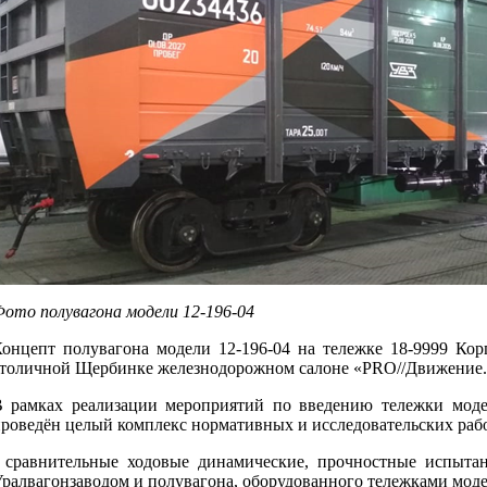
ото полувагона модели 12-196-04
онцепт полувагона модели 12-196-04 на тележке 18-9999 Ко
толичной Щербинке железнодорожном салоне «PRO//Движение.
 рамках реализации мероприятий по введению тележки моде
роведён целый комплекс нормативных и исследовательских рабо
 сравнительные ходовые динамические, прочностные испыта
ралвагонзаводом и полувагона, оборудованного тележками моде