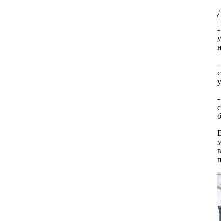
Д
-
у
н
-
с
у
-
с
б
В
в
п