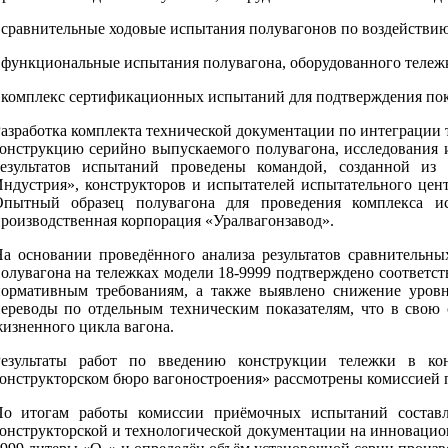
 сравнительные ходовые испытания полувагонов по воздействию
 функциональные испытания полувагона, оборудованного тележ
 комплекс сертификационных испытаний для подтверждения пока
азработка комплекта технической документации по интеграции
онструкцию серийно выпускаемого полувагона, исследования 
езультатов испытаний проведены командой, созданной из
ндустрия», конструкторов и испытателей испытательного цент
Опытный образец полувагона для проведения комплекса и
роизводственная корпорация «Уралвагонзавод».
а основании проведённого анализа результатов сравнительн
олувагона на тележках модели 18-9999 подтверждено соответс
ормативным требованиям, а также выявлено снижение уровн
ереводы по отдельным техническим показателям, что в свою
изненного цикла вагона.
Результаты работ по введению конструкции тележки в ко
онструкторском бюро вагоностроения» рассмотрены комиссией
о итогам работы комиссии приёмочных испытаний составл
онструкторской и технологической документации на инновацио