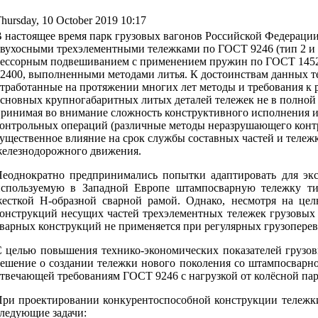
hursday, 10 October 2019 10:17
 настоящее время парк грузовых вагонов Российской Федераци
вухосными трехэлементными тележками по ГОСТ 9246 (тип 2 и т
ессорным подвешиванием с применением пружин по ГОСТ 1452
2400, выполненными методами литья. К достоинствам данных те
тработанные на протяжении многих лет методы и требования к 
сновных крупногабаритных литых деталей тележек не в полной 
ринимая во внимание сложность конструктивного исполнения и
онтрольных операций (различные методы неразрушающего контр
ущественное влияние на срок службы составных частей и тележк
елезнодорожного движения.
еоднократно предпринимались попытки адаптировать для эк
спользуемую в Западной Европе штампосварную тележку т
есткой Н-образной сварной рамой. Однако, несмотря на це
онструкций несущих частей трехэлементных тележек грузовых 
варных конструкций не применяется при регулярных грузоперев
 целью повышения технико-экономических показателей грузо
ешение о создании тележки нового поколения со штампосварн
твечающей требованиям ГОСТ 9246 с нагрузкой от колёсной пары
ри проектировании конкурентоспособной конструкции тележк
ледующие задачи: