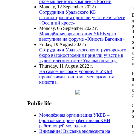
промышленного комплекса России
Monday, 12 September 2022 г.
T
Сотрудники Уральского КБ
В
вагоностроения приняли участие в забеге
д
«Осенний кросс»
р
Monday, 05 September 2022 г.
3
Молодёжная организация УКБВ ярко
о
выступила на форуме «Юность Вагонки»
о
Friday, 19 August 2022 г.
п
Сотрудники Уральского конструкторского
к
бюро вагоностроения приняли участие в
с
туристическом слёте Уралвагонзавода
ж
Thursday, 11 August 2022 г.
На самом высоком уровне. В УКБВ
Н
прошёл аудит системы менеджмента
и
качества.
ж
к
с
Public life
С
р
Молодёжная организация УКБВ –
о
бронзовый призёр фестиваля КВН
работающей молодёжи
П
Внимание! Высадка экодесанта на
с