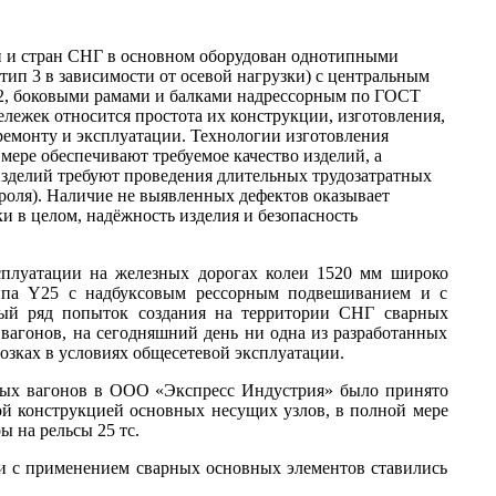
и и стран СНГ в основном оборудован однотипными
ип 3 в зависимости от осевой нагрузки) с центральным
, боковыми рамами и балками надрессорным по ГОСТ
лежек относится простота их конструкции, изготовления,
ремонту и эксплуатации. Технологии изготовления
мере обеспечивают требуемое качество изделий, а
зделий требуют проведения длительных трудозатратных
оля). Наличие не выявленных дефектов оказывает
и в целом, надёжность изделия и безопасность
сплуатации на железных дорогах колеи 1520 мм широко
ипа Y25 с надбуксовым рессорным подвешиванием и с
лый ряд попыток создания на территории СНГ сварных
вагонов, на сегодняшний день ни одна из разработанных
озках в условиях общесетевой эксплуатации.
вых вагонов в ООО «Экспресс Индустрия» было принято
ой конструкцией основных несущих узлов, в полной мере
 на рельсы 25 тс.
и с применением сварных основных элементов ставились