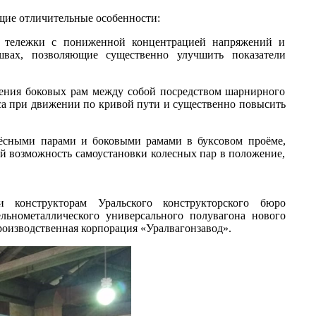
щие отличительные особенности:
ов тележки с пониженной концентрацией напряжений и
вах, позволяющие существенно улучшить показатели
нения боковых рам между собой посредством шарнирного
леса при движении по кривой пути и существенно повысить
ёсными парами и боковыми рамами в буксовом проёме,
й возможность самоустановки колесных пар в положение,
 конструкторам Уральского конструкторского бюро
льнометаллического универсального полувагона нового
роизводственная корпорация «Уралвагонзавод».