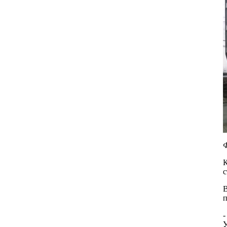
Ф
К
с
В
п
-
У