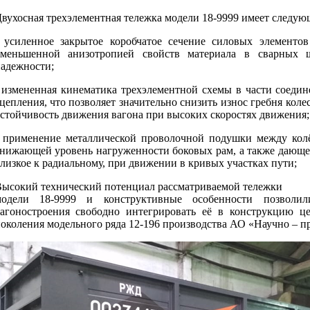
вухосная трехэлементная тележка модели 18-9999 имеет следую
 усиленное закрытое коробчатое сечение силовых элемент
меньшенной анизотропией свойств материала в сварных ш
адежности;
 измененная кинематика трехэлементной схемы в части соеди
цепления, что позволяет значительно снизить износ гребня ко
стойчивость движения вагона при высоких скоростях движения;
 применение металлической проволочной подушки между кол
нижающей уровень нагруженности боковых рам, а также дающе
лизкое к радиальному, при движении в кривых участках пути;
ысокий технический потенциал рассматриваемой тележки
модели 18-9999 и конструктивные особенности позволили
агоностроения свободно интегрировать её в конструкцию це
околения модельного ряда 12-196 производства АО «Научно – п