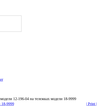
er
одели 12-196-04 на тележках модели 18-9999
 18-9999
| Print |