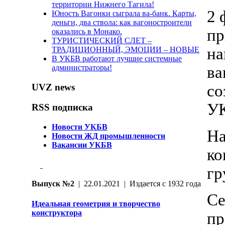
территории Нижнего Тагила!
2 
Юность Вагонки сыграла ва-банк. Карты,
деньги, два ствола: как вагоностроители
пр
оказались в Монако.
ТУРИСТИЧЕСКИЙ СЛЕТ –
на
ТРАДИЦИОННЫЙ, ЭМОЦИИ – НОВЫЕ
В УКБВ работают лучшие системные
администраторы!
ва
UVZ news
со
У
RSS подписка
Новости УКБВ
На
Новости ЖД промышленности
Вакансии УКБВ
ко
гр
Выпуск №2
| 22.01.2021 | Издается с 1932 года
Се
Идеальная геометрия и творчество
конструктора
пр