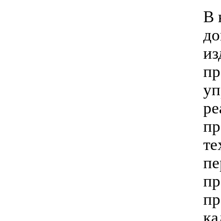
В 
до
из
пр
уп
ре
пр
те
пе
пр
пр
ка