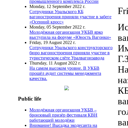
промышленного комплекса России
Monday, 12 September 2022 г.
Fr
Сотрудники Уральского КБ
вагоностроения приняли участие в забеге
«Осенний кросс»
Ис
Monday, 05 September 2022 г.
Молодёжная организация УКБВ ярко
ва
выступила на форуме «Юность Вагонки»
Friday, 19 August 2022 г.
Им
Сотрудники Уральского конструкторского
бюро вагоностроения приняли участие в
Г.
туристическом слёте Уралвагонзавода
Thursday, 11 August 2022 г.
На
На самом высоком уровне. В УКБВ
прошёл аудит системы менеджмента
на
качества.
КБ
Public life
ва
го
Молодёжная организация УКБВ –
бронзовый призёр фестиваля КВН
ва
работающей молодёжи
Внимание! Высадка экодесанта на