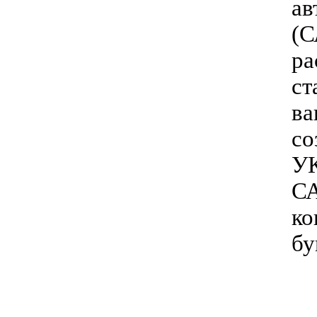
ав
(С
ра
ст
ва
со
УК
СА
ко
бу