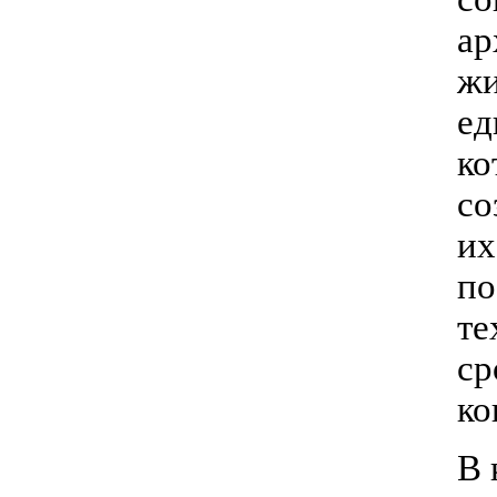
ар
жи
ед
ко
со
их
по
те
ср
ко
В 