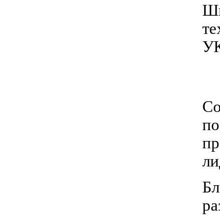
Ши
те
УК
Со
по
пр
л
Бл
ра