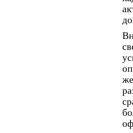
ак
до
Вн
св
ус
оп
же
ра
ср
бо
оф