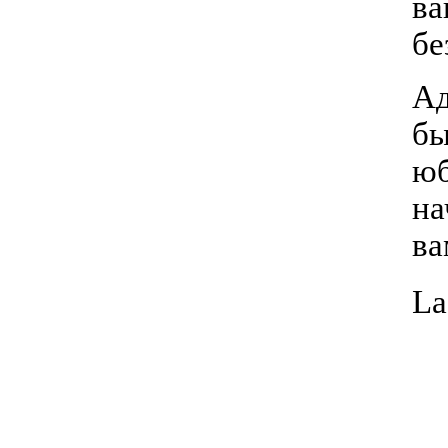
ва
бе
Ад
бы
юб
на
ва
La