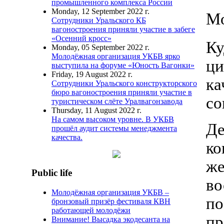
промышленного комплекса России
Monday, 12 September 2022 г.
Mo
Сотрудники Уральского КБ
вагоностроения приняли участие в забеге
«Осенний кросс»
Ку
Monday, 05 September 2022 г.
Молодёжная организация УКБВ ярко
ци
выступила на форуме «Юность Вагонки»
Friday, 19 August 2022 г.
ка
Сотрудники Уральского конструкторского
бюро вагоностроения приняли участие в
со
туристическом слёте Уралвагонзавода
Thursday, 11 August 2022 г.
На самом высоком уровне. В УКБВ
Де
прошёл аудит системы менеджмента
качества.
ко
же
Public life
во
Молодёжная организация УКБВ –
по
бронзовый призёр фестиваля КВН
работающей молодёжи
пр
Внимание! Высадка экодесанта на