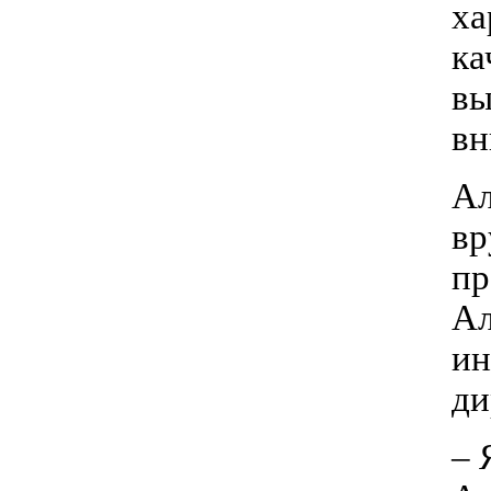
ха
ка
вы
вн
Ал
вр
пр
Ал
ин
ди
– 