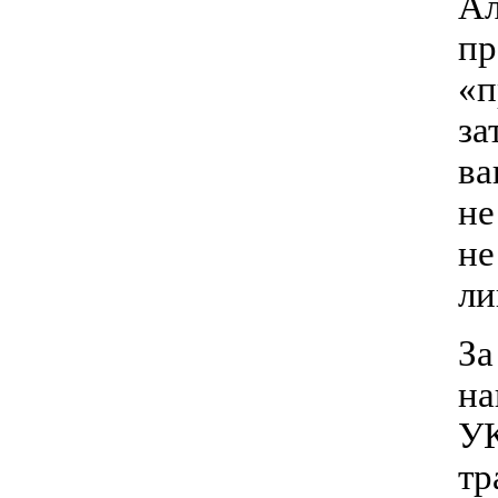
Ал
пр
«п
за
ва
не
не
ли
За
на
УК
тр