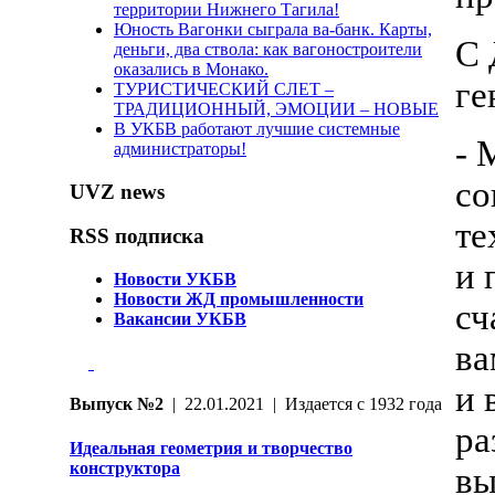
территории Нижнего Тагила!
Юность Вагонки сыграла ва-банк. Карты,
С 
деньги, два ствола: как вагоностроители
оказались в Монако.
ге
ТУРИСТИЧЕСКИЙ СЛЕТ –
ТРАДИЦИОННЫЙ, ЭМОЦИИ – НОВЫЕ
В УКБВ работают лучшие системные
- 
администраторы!
со
UVZ news
те
RSS подписка
и 
Новости УКБВ
Новости ЖД промышленности
сч
Вакансии УКБВ
ва
и 
Выпуск №2
| 22.01.2021 | Издается с 1932 года
ра
Идеальная геометрия и творчество
конструктора
вы