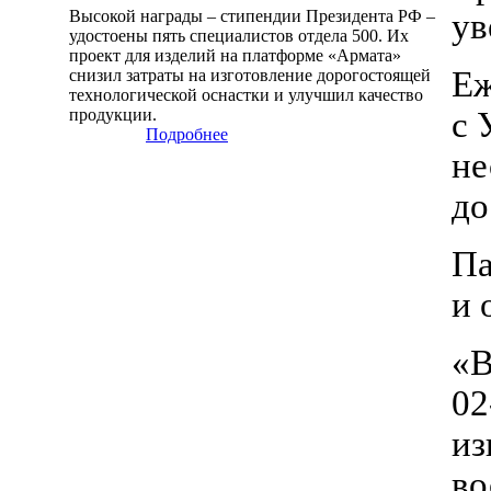
Высокой награды – стипендии Президента РФ –
ув
удостоены пять специалистов отдела 500. Их
проект для изделий на платформе «Армата»
Еж
снизил затраты на изготовление дорогостоящей
технологической оснастки и улучшил качество
продукции.
с 
Подробнее
не
до
Па
и 
«В
02
из
во