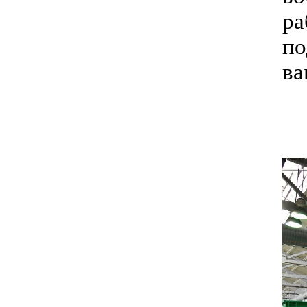
ра
по
ва