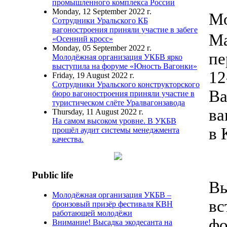
промышленного комплекса России
Monday, 12 September 2022 г.
Mo
Сотрудники Уральского КБ
вагоностроения приняли участие в забеге
Ма
«Осенний кросс»
Monday, 05 September 2022 г.
пе
Молодёжная организация УКБВ ярко
выступила на форуме «Юность Вагонки»
12
Friday, 19 August 2022 г.
Сотрудники Уральского конструкторского
Ва
бюро вагоностроения приняли участие в
туристическом слёте Уралвагонзавода
ва
Thursday, 11 August 2022 г.
На самом высоком уровне. В УКБВ
в 
прошёл аудит системы менеджмента
качества.
Public life
Вы
Молодёжная организация УКБВ –
вс
бронзовый призёр фестиваля КВН
работающей молодёжи
фо
Внимание! Высадка экодесанта на