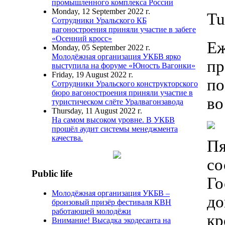
промышленного комплекса России
Monday, 12 September 2022 г.
Tu
Сотрудники Уральского КБ
вагоностроения приняли участие в забеге
«Осенний кросс»
Еж
Monday, 05 September 2022 г.
Молодёжная организация УКБВ ярко
пр
выступила на форуме «Юность Вагонки»
Friday, 19 August 2022 г.
по
Сотрудники Уральского конструкторского
бюро вагоностроения приняли участие в
во
туристическом слёте Уралвагонзавода
Thursday, 11 August 2022 г.
На самом высоком уровне. В УКБВ
прошёл аудит системы менеджмента
качества.
Пя
со
Public life
Го
Молодёжная организация УКБВ –
до
бронзовый призёр фестиваля КВН
работающей молодёжи
кр
Внимание! Высадка экодесанта на