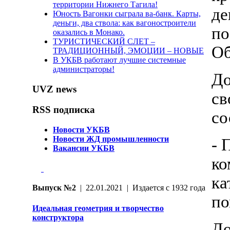
территории Нижнего Тагила!
де
Юность Вагонки сыграла ва-банк. Карты,
деньги, два ствола: как вагоностроители
по
оказались в Монако.
ТУРИСТИЧЕСКИЙ СЛЕТ –
Об
ТРАДИЦИОННЫЙ, ЭМОЦИИ – НОВЫЕ
В УКБВ работают лучшие системные
администраторы!
До
UVZ news
св
RSS подписка
со
Новости УКБВ
Новости ЖД промышленности
- 
Вакансии УКБВ
ко
ка
Выпуск №2
| 22.01.2021 | Издается с 1932 года
по
Идеальная геометрия и творчество
конструктора
До