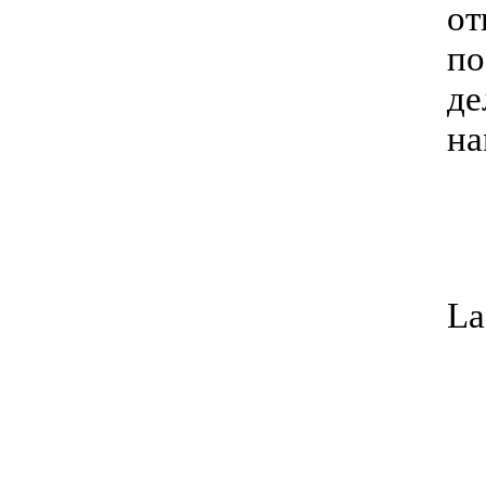
от
по
де
на
La