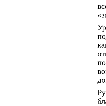
вс
«з
Ур
по
ка
от
по
во
до
Ру
бл