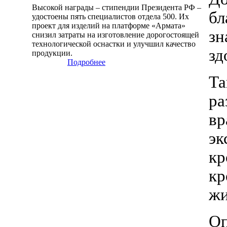
Высокой награды – стипендии Президента РФ –
бл
удостоены пять специалистов отдела 500. Их
проект для изделий на платформе «Армата»
зн
снизил затраты на изготовление дорогостоящей
технологической оснастки и улучшил качество
зд
продукции.
Подробнее
Та
ра
вр
эк
кр
кр
жи
Оп