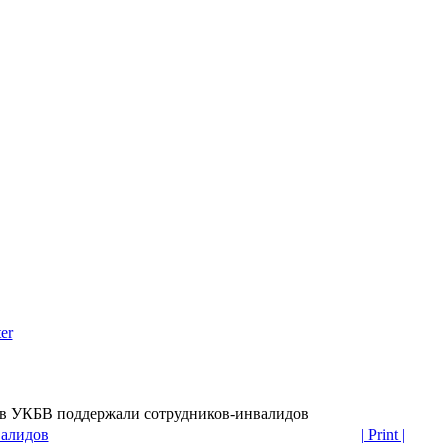
er
в УКБВ поддержали сотрудников-инвалидов
валидов
| Print |