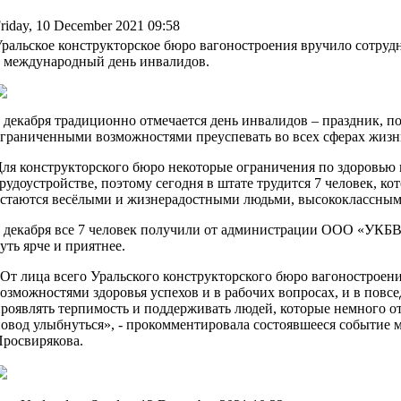
riday, 10 December 2021 09:58
ральское конструкторское бюро вагоностроения вручило сотру
 международный день инвалидов.
 декабря традиционно отмечается день инвалидов – праздник, п
граниченными возможностями преуспевать во всех сферах жизн
ля конструкторского бюро некоторые ограничения по здоровью 
рудоустройстве, поэтому сегодня в штате трудится 7 человек, к
стаются весёлыми и жизнерадостными людьми, высококлассным
 декабря все 7 человек получили от администрации ООО «УКБВ»
уть ярче и приятнее.
От лица всего Уральского конструкторского бюро вагонострое
озможностями здоровья успехов и в рабочих вопросах, и в повс
роявлять терпимость и поддерживать людей, которые немного от
овод улыбнуться», - прокомментировала состоявшееся событи
росвирякова.