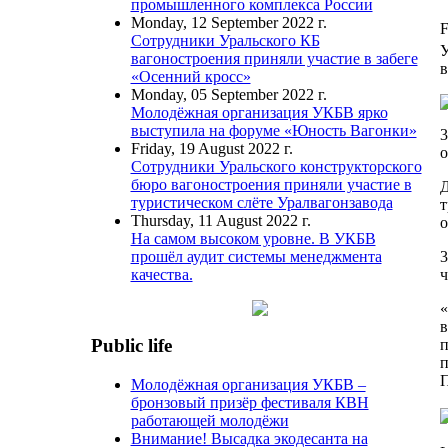
промышленного комплекса России
Monday, 12 September 2022 г.
F
Сотрудники Уральского КБ
У
вагоностроения приняли участие в забеге
в
«Осенний кросс»
Monday, 05 September 2022 г.
Молодёжная организация УКБВ ярко
выступила на форуме «Юность Вагонки»
3
Friday, 19 August 2022 г.
о
Сотрудники Уральского конструкторского
бюро вагоностроения приняли участие в
Д
туристическом слёте Уралвагонзавода
т
Thursday, 11 August 2022 г.
о
На самом высоком уровне. В УКБВ
3
прошёл аудит системы менеджмента
ч
качества.
«
в
Public life
п
п
П
Молодёжная организация УКБВ –
бронзовый призёр фестиваля КВН
работающей молодёжи
Внимание! Высадка экодесанта на