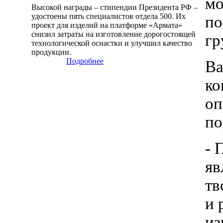
мо
Высокой награды – стипендии Президента РФ –
удостоены пять специалистов отдела 500. Их
по
проект для изделий на платформе «Армата»
снизил затраты на изготовление дорогостоящей
гр
технологической оснастки и улучшил качество
продукции.
Подробнее
Ва
ко
оп
по
- 
яв
тв
и 
из