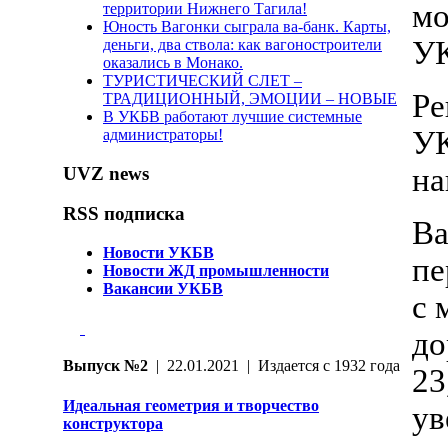
мо
территории Нижнего Тагила!
Юность Вагонки сыграла ва-банк. Карты,
УК
деньги, два ствола: как вагоностроители
оказались в Монако.
ТУРИСТИЧЕСКИЙ СЛЕТ –
Ре
ТРАДИЦИОННЫЙ, ЭМОЦИИ – НОВЫЕ
В УКБВ работают лучшие системные
УК
администраторы!
на
UVZ news
RSS подписка
Ва
Новости УКБВ
пе
Новости ЖД промышленности
Вакансии УКБВ
с 
до
Выпуск №2
| 22.01.2021 | Издается с 1932 года
23
Идеальная геометрия и творчество
ув
конструктора