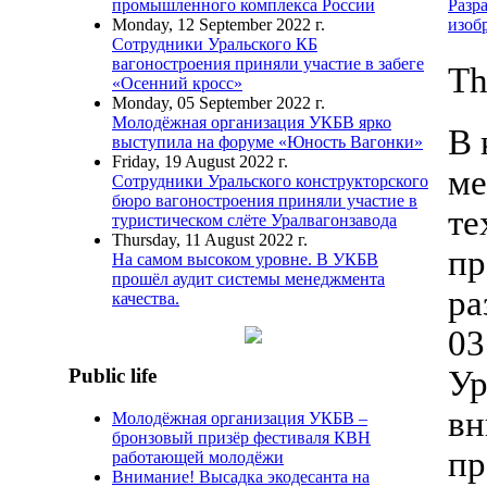
Разр
промышленного комплекса России
изоб
Monday, 12 September 2022 г.
Сотрудники Уральского КБ
вагоностроения приняли участие в забеге
Th
«Осенний кросс»
Monday, 05 September 2022 г.
Молодёжная организация УКБВ ярко
В 
выступила на форуме «Юность Вагонки»
Friday, 19 August 2022 г.
ме
Сотрудники Уральского конструкторского
бюро вагоностроения приняли участие в
те
туристическом слёте Уралвагонзавода
Thursday, 11 August 2022 г.
пр
На самом высоком уровне. В УКБВ
прошёл аудит системы менеджмента
ра
качества.
03
Ур
Public life
вн
Молодёжная организация УКБВ –
бронзовый призёр фестиваля КВН
пр
работающей молодёжи
Внимание! Высадка экодесанта на