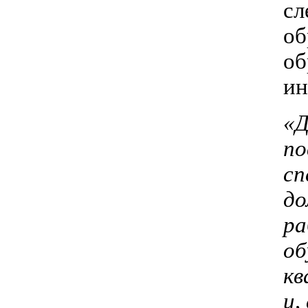
сл
об
об
ин
«Д
по
сп
до
ра
об
кв
и,