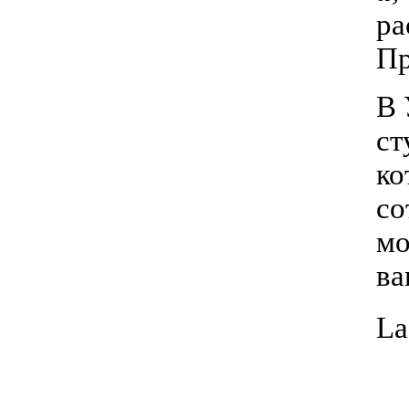
ра
Пр
В 
ст
ко
со
м
ва
La