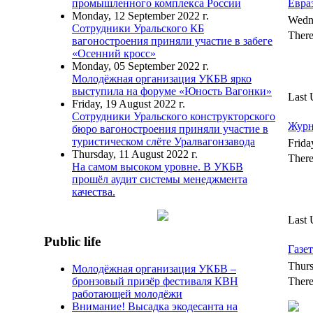
Евра
промышленного комплекса России
Monday, 12 September 2022 г.
Wedn
Сотрудники Уральского КБ
There
вагоностроения приняли участие в забеге
«Осенний кросс»
Monday, 05 September 2022 г.
Молодёжная организация УКБВ ярко
выступила на форуме «Юность Вагонки»
Last 
Friday, 19 August 2022 г.
Сотрудники Уральского конструкторского
Журн
бюро вагоностроения приняли участие в
туристическом слёте Уралвагонзавода
Frida
Thursday, 11 August 2022 г.
There
На самом высоком уровне. В УКБВ
прошёл аудит системы менеджмента
качества.
Last 
Public life
Газет
Thurs
Молодёжная организация УКБВ –
бронзовый призёр фестиваля КВН
There
работающей молодёжи
Внимание! Высадка экодесанта на