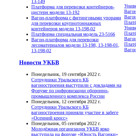
13-149
Униве
Платформа для перевозки контейнеров-
Вагон
цистерн модели 13-192
Вагон
Вагон-платформа с фитинговыми упорами
Платф
для перевозки крупнотоннажных
Униве
контейнеров модели 13-198-02
Платф
Платформа специальная модель 23-5166
Вагон
Вагон-платформа для перевозки
Платф
лесоматериалов модели 13-198, 13-198-01,
Вагон
13-198-02
Новости УКБВ
Понедельник, 19 сентября 2022 г.
Сотрудники Уральского КБ
вагоностроения выступили с докладами на
Форуме по цифровизации оборонно-
промышленного комплекса России
Понедельник, 12 сентября 2022 г.
Сотрудники Уральского КБ
вагоностроения приняли участие в забеге
«Осенний кросс»
Понедельник, 05 сентября 2022 г.
Молодёжная организация УКБВ ярко
выступила на форуме «Юность Вагонки»